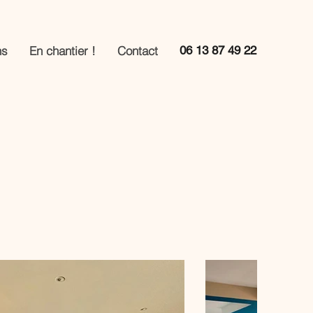
ns
En chantier !
Contact
06 13 87 49 22